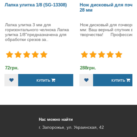
 улитка 1/8 (SG-13308)
Нож дисковый для пэчворка
28 мм
улитка 3 мм для
Нож дисковый для пэчворка 28
онтального челнока Лапка
мм: Ваш верный спутник в мире
а 1/8"предназначена для
творчества! Профессио..
тки срезов за..
.
288грн.
КУПИТЬ
КУПИТЬ
Нас можно найти
г. Запорожье, ул. Украинская, 42