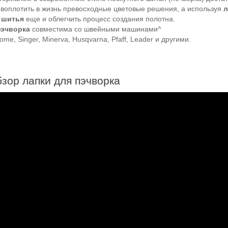
 воплотить в жизнь превосходные цветовые решения, а используя
л
 шитья
еще и облегчить процесс создания полотна.
пэчворка
совместима со швейными машинами^
ome, Singer, Minerva, Husqvarna, Pfaff, Leader и другими.
зор лапки для пэчворка