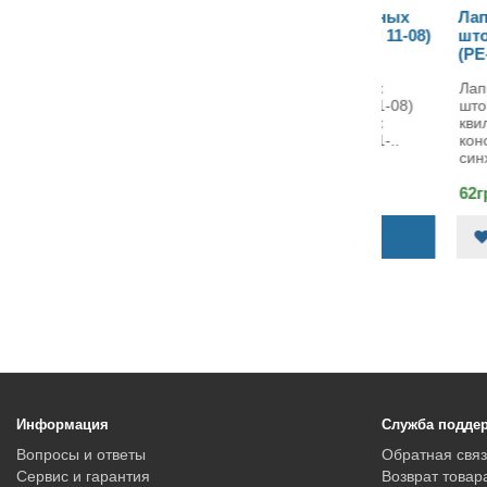
Набор лапок для швейных
Лапка для 
машин SewingGood (SH 11-08)
штопки, вы
(PE-4007)
Набор лапок для швейных
Лапка для п
машин SewingGood (SH 11-08)
штопки, выш
Набор лапок для швейных
квилтингаСп
машин SewingGood (SH 11-..
конструкция
синхронно..
960грн.
62грн.
КУПИТЬ
Информация
Служба подде
Вопросы и ответы
Обратная связ
Сервис и гарантия
Возврат товар