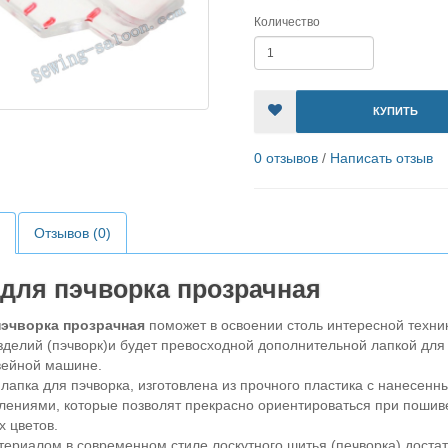
Количество
КУПИТЬ
0 отзывов
/
Написать отзыв
Отзывов (0)
 для пэчворка прозрачная
пэчворка прозрачная
поможет в освоении столь интересной техни
зделий (пэчворк)и будет превосходной дополнительной лапкой для
ейной машине.
лапка для пэчворка, изготовлена из прочного пластика с нанесенн
лениями, которые позволят прекрасно ориентироваться при пошив
х цветов.
териалом в современном стиле лоскутного шитья (печворка) доста