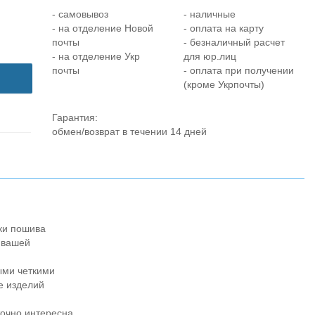
- самовывоз
- наличные
- на отделение Новой
- оплата на карту
почты
- безналичный расчет
- на отделение Укр
для юр.лиц
почты
- оплата при получении
(кроме Укрпочты)
Гарантия:
обмен/возврат в течении 14 дней
ки пошива
 вашей
ыми четкими
е изделий
точно интересна