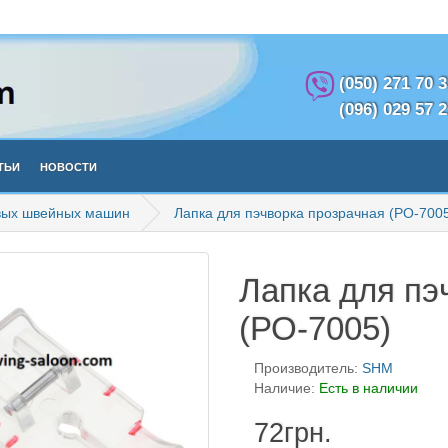
(050) 271 70 
(096) 029 57 
тьи
Новости
вых швейных машин
Лапка для пэчворка прозрачная (РО-700
Лапка для пэ
(РО-7005)
Производитель:
SHM
Наличие:
Есть в наличии
72грн.