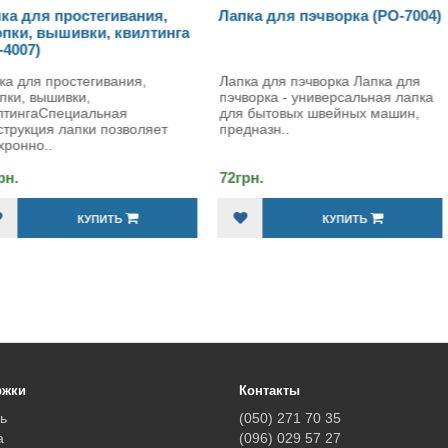
простегивания,
Лапка для пэчворка (PO-7004)
Лапка
шивки, квилтинга
ростегивания,
Лапка для пэчворка Лапка для
Лапка 
ивки,
пэчворка - универсальная лапка
гориз
ециальная
для бытовых швейных машин,
улитк
 лапки позволяет
предназн..
обрабо
72грн.
КУПИТЬ
КУПИТЬ
72грн
ржки
Контакты
ь
(050) 271 70 35
а
(096) 029 57 27