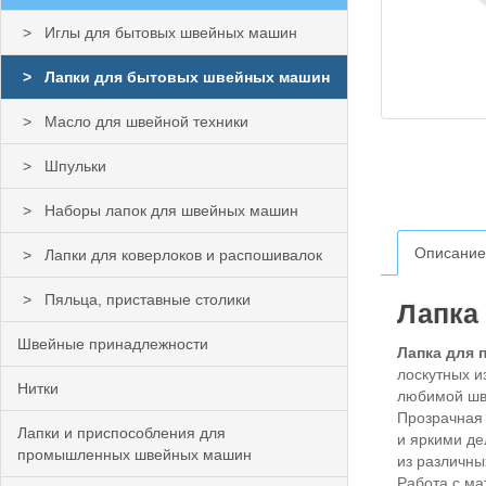
Иглы для бытовых швейных машин
Лапки для бытовых швейных машин
Масло для швейной техники
Шпульки
Наборы лапок для швейных машин
Описание
Лапки для коверлоков и распошивалок
Пяльца, приставные столики
Лапка
Швейные принадлежности
Лапка для 
лоскутных и
Нитки
любимой шв
Прозрачная 
Лапки и приспособления для
и яркими де
промышленных швейных машин
из различны
Работа с ма