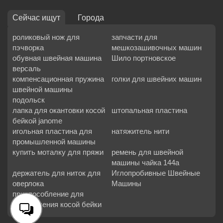
Сейчас ищут
Города
роликовый нож для
запчасти для
пэчворка
мешкозашивочных машин
обувная швейная машина
Шило портновское
версаль
компенсационная пружина
голки для швейних машин
швейной машины
подольск
лапка для окантовки косой
штопальная пластина
бейкой janome
игольная пластина для
натяжитель нити
промышленной машины
купить моталку для пряжи
ремень для швейной
машины чайка 144а
держатель для ниток для
Иглопробивные Швейные
оверлока
Машины
приспособление для
изготовления косой бейки