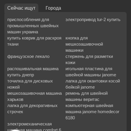
Сейчас ищут
Города
приспособления для
электропривод tur-2 купить
промышленных швейных
машин украина
купить коврик для раскроя
кнопка для
ткани
мешкозашивочной
машинки
французское лекало
стержень для разметки
кожи
распошивальная машина
игольная пластина для
купить днепр
швейной машины janome
точилка для дисковых
лапка для окантовки косой
ножей
бейкой janome
мешкозашивочная машина
ремень для швейной
харьков
машины веритас
лапка для декоративных
компьютерная швейная
строчек
машина janome homedecor
6180
электромеханическая
швейная машина comfort 6