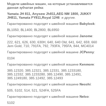
Модели швейных машин, на которые устанавливается
данная зубчатая рейка:
Yamata JH 811, Anysew Jh811,
AEG NM 1800,
JUKKY
JH811, Yamata FY811,Royal 1246
и другие.
Гарантированно подхлдят к швейной машине
Babylock
:
BL1050, BL1400, BL2800, BL6950
Гарантированно подхлдят к швейной машине
Janome
:
222, 621, 626, 630, 630H, 640, 640 Old, 641, 642, 659, 660
Jem Gold, 710, 791FA, 792, 793FA, 795FA, 844, MC4014
Гарантированно подхлдят к швейной машине
JCPenny
:
0104
Гарантированно подхлдят к швейной машине
Kenmore
:
385.12320, 385.12321, 385.12331, 385.1233180,
385.12332, 385.1233280, 385.12490, 385.12491,
385.1249180, 385.12492, 385.12493
Гарантированно подхлдят к швейной машине
Necchi
:
505, 5102, 514, 521, 524FA, 525FA
Гарантированно подхлдят к швейной машине
Nelco
:
5102