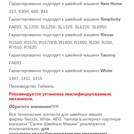
Гарантированно подхлдят к швейной машине
New Home
:
222, 630H, 640, 844
Гарантированно подхлдят к швейной машине
Simplicity
:
FA693, SL1200, SL1250, SL1325, SL6220, SL6950
Гарантированно подхлдят к швейной машине
Riccar
:
R1500, R1570, R1570FB, R1800, R1850, R200, R250,
R7610, R7620
Гарантированно подхлдят к швейной машине
Tacony
:
FA693
Гарантированно подхлдят к швейной машине
White
:
1407, 1411, 1415
Производство Тайвань.
Рекомендуется установка квалифицированным
механиком.
Обратите внимание!!!!!
Все технические запчасти для швейных машин
фирмы Necchi, White, AEG, Yamata в интернет-партнере
магазина "Салон Швейных Машин" реализуются
исключительно,
для
установки квалифицированными механиками
.