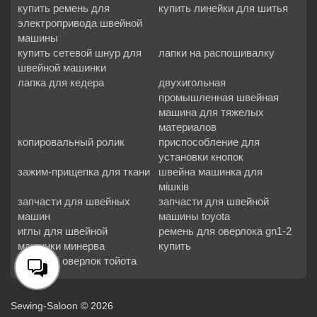
купить ремень для
купить линейки для шитья
электропривода швейной
машины
купить сетевой шнур для
лапки на распошивалку
швейной машинки
лапка для кедера
двухигольная
промышленная швейная
машина для тяжелых
материалов
копировальный ролик
приспособление для
установки кнопок
зажим-прищепка для ткани
швейна машинка для
мішків
запчасти для швейных
запчасти для швейной
машин
машины toyota
иглы для швейной
ремень для оверлока gn1-2
машинки минерва
купить
бытовой оверлок тойота
Sewing-Saloon © 2026