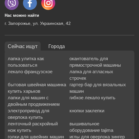
Нас можно найти
г. Запорожье, ул. Украинская, 42
Сейчас ищут
Города
лапка улитка как
окантователь для
пользоваться
прямострочной машины
лекало французское
лапка для атласных
строчек
бытовая швейная машинка
гартер бар для вязальных
купить харьков
машин
лапки для машин с
гибкое лекало купить
двойным продвижением
электропривод для
кнопки заклепки
оверлока купить
ленточный раскройный
вышивальное
нож купить
оборудование tajima
голки для швейних машин
иглы для оверлока зингер