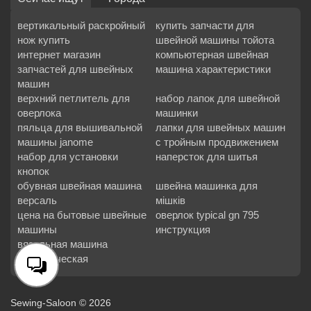
вертикальный раскройный
купить запчасти для
нож купить
швейной машины тойота
интернет магазин
компьютерная швейная
запчастей для швейных
машина характеристики
машин
верхний петлитель для
набор лапок для швейной
оверлока
машинки
пяльца для вышивальной
лапки для швейных машин
машины janome
с тройным продвижением
набор для установки
наперсток для шитья
кнопок
обувная швейная машина
швейна машинка для
версаль
мішків
цена на бытовые швейные
оверлок typical gn 795
машины
инструкция
вязальная машина
электрическая
Sewing-Saloon © 2026