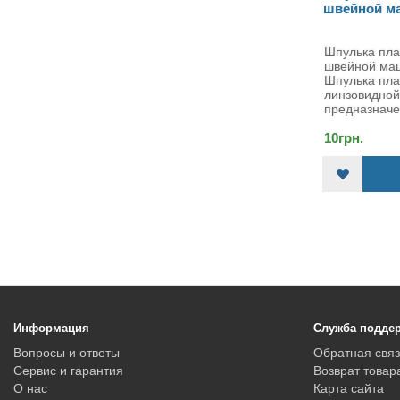
швейной машинки Singer
прор
Шпулька пластиковая для
Шпул
швейной машинки Singer
про
Шпулька пластиковая
Шпул
линзовидной формы,
проре
предназначе..
10грн.
КУПИТЬ
12гр
Информация
Служба подде
Вопросы и ответы
Обратная связ
Сервис и гарантия
Возврат товар
О нас
Карта сайта