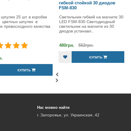
гибкой стойкой 30 диодов
11,5 см
FSM-830
Светильник гибкий на магните 30
Ножницы для вышивки Цапел
LED FSM-830 Светодиодный
золото 11,5 см Ножницы для
светильник на магните из 30
вышивания Цапельки 11,5 см
диодов устанавл..
золото - не..
480грн.
552грн.
192грн.
КУПИТЬ
КУПИТЬ
Нас можно найти
г. Запорожье, ул. Украинская, 42