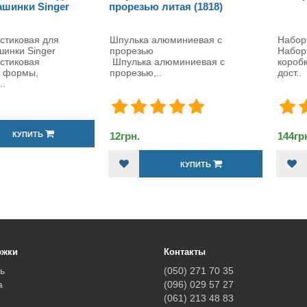
езью литая (1818)
ька алюминиевая с
Набор шпулек 25 шт. в коробке
резью
Набор цветных шпулек в
ька алюминиевая с
коробке превосходного качества
зью,..
дост..
н.
144грн.
КУПИТЬ
КУПИТЬ
ржки
Контакты
ь
(050) 271 70 35
а
(096) 029 57 27
(061) 213 48 83