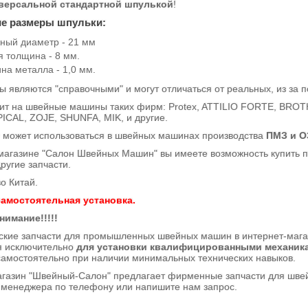
версальной стандартной шпулькой
!
ие размеры шпульки:
ный диаметр - 21 мм
 толщина - 8 мм.
на металла - 1,0 мм.
ы являются "справочными" и могут отличаться от реальных, из за
а швейные машины таких фирм: Protex, ATTILIO FORTE, BROTH
ICAL, ZOJE, SHUNFA, MIK, и другие.
ожет использоваться в швейных машинах производства
ПМЗ и ОЗ
магазине "Салон Швейных Машин" вы имеете возможность купить 
другие запчасти.
о Китай.
амостоятельная установка.
нимание!!!!!
еские запчасти для промышленных швейных машин в интернет-маг
я исключительно
для установки квалифицированными механик
самостоятельно при наличии минимальных технических навыков.
газин "Швейный-Салон" предлагает фирменные запчасти для швейн
 менеджера по телефону или напишите нам запрос.