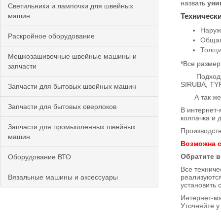
назвать
уни
Светильники и лампочки для швейных
машин
Техническ
Наруж
Раскройное оборудование
Общая
Толщи
Мешкозашивочные швейные машины и
*Все размер
запчасти
Подходит н
SIRUBA, TYP
Запчасти для бытовых швейных машин
А так же м
Запчасти для бытовых оверлоков
В интернет-
колпачка и 
Запчасти для промышленных швейных
Производств
машин
Возможна с
Обратите в
Оборудование ВТО
Все технич
Вязальные машины и аксессуары
реализуютс
установить 
Интернет-ма
Уточняйте у