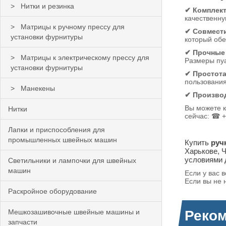
Нитки и резинка
✔ Комплект
качественну
Матрицы к ручному прессу для
✔ Совмести
установки фурнитуры
который обе
✔ Прочные
Матрицы к электрическому прессу для
Размеры пу
установки фурнитуры
✔ Простота
пользования
Манекены
✔ Производ
Вы можете к
Нитки
сейчас: ☎ +
Лапки и приспособления для
промышленных швейных машин
Купить
ручн
Харькове, 
условиями 
Светильники и лампочки для швейных
машин
Если у вас 
Если вы не 
Раскройное оборудование
Мешкозашивочные швейные машины и
Реко
запчасти