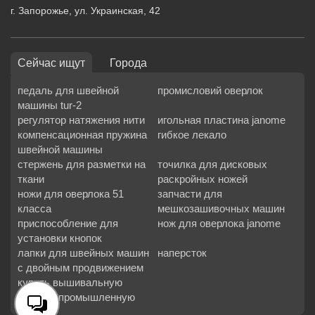
г. Запорожье, ул. Украинская, 42
Сейчас ищут
Города
педаль для швейной
промисловий оверлок
машины tur-2
регулятор натяжения нити
игольная пластина janome
компенсационная пружина
гибкое лекало
швейной машины
стержень для разметки на
точилка для дисковых
ткани
раскройных ножей
ножи для оверлока 51
запчасти для
класса
мешкозашивочных машин
приспособление для
нож для оверлока janome
установки кнопок
лапки для швейных машин
наперсток
с двойным продвижением
купить вышивальную
машину промышленную