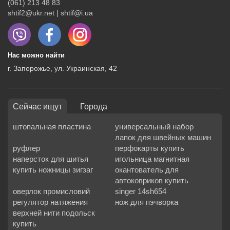
(061) 213 48 83
shtif2@ukr.net | shtif@i.ua
Нас можно найти
г. Запорожье, ул. Украинская, 42
Сейчас ищут
Города
штопальная пластина
универсальный набор
лапок для швейных машин
руфлер
перфокарты купить
наперсток для шитья
игольница магнитная
купить ножницы зигзаг
окантователь для
автоковриков купить
оверлок промисловий
singer 14sh654
регулятор натяжения
нож для пэчворка
верхней нити подольск
купить