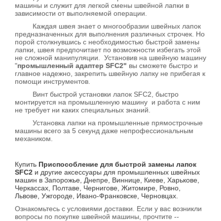
машины и служит для легкой смены швейной лапки в
зависимости от выполняемой операции.
Каждая швея знает о многообразии швейных лапок
предназначенных для выполнения различных строчек. Но
порой столкнувшись с необходимостью быстрой замены
лапки, швея предпочитает по возможности избегать этой
не сложной манипуляции. Установив на швейную машину
"
промышленный адаптер SFC2"
вы сможете быстро и
главное надежно, закрепить швейную лапку не прибегая к
помощи инструментов.
Винт быстрой установки лапок SFC2, быстро
монтируется на промышленную машину и работа с ним
не требует ни каких специальных знаний.
Установка лапки на промышленные прямострочные
машины всего за 5 секунд даже непрофессиональным
механиком.
Купить
Приспособление для быстрой замены лапок
SFC2
и другие аксессуары для промышленных швейных
машин в Запорожье, Днепре, Виннице, Киеве, Харькове,
Черкассах, Полтаве, Чернигове, Житомире, Ровно,
Львове, Ужгороде, Ивано-Франковске, Черновцах.
Ознакомьтесь с условиями доставки. Если у вас возникли
вопросы по покупке швейной машины, прочтите --