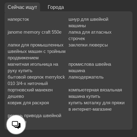
Сейчас ищут
Города
наперсток
шнур для швейной
машины
janome memory craft 550e
лапка для атласных
строчек
лапки для промышленных
заклепки люверсы
швейных машин с тройным
продвижением
магнитная игольница на
промислова швейна
руку купить
машина
бытовой оверлок merrylock
лапкодержатель
010 3/4-х ниточный
портновский манекен
компьютерная вязальная
дешево
машина купить
коврик для раскроя
купить моталку для пряжи
в интернет-магазине
ремень привода швейной
машинки