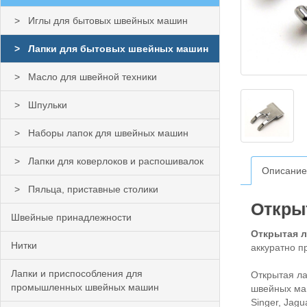
Иглы для бытовых швейных машин
Лапки для бытовых швейных машин
Масло для швейной техники
Шпульки
Наборы лапок для швейных машин
Лапки для коверлоков и распошивалок
Описание
Пяльца, приставные столики
Открыт
Швейные принадлежности
Открытая л
Нитки
аккуратно п
Лапки и приспособления для
Открытая ла
промышленных швейных машин
швейных маш
Singer, Jagu