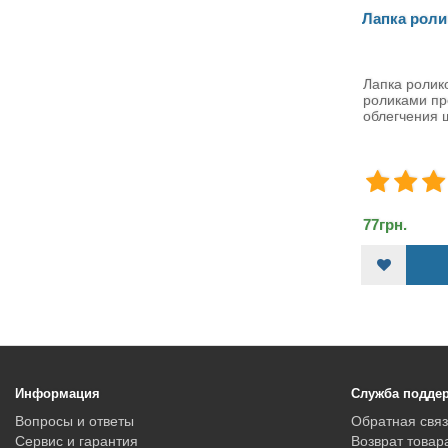
Лапка роликовая (PK-6004)
Лапка роликовая Лапка с
роликами предназначается для
облегчения шитья тка..
77грн.
КУПИТЬ
Информация
Служба подде
Вопросы и ответы
Обратная связ
Сервис и гарантия
Возврат товар