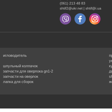
(061) 213 48 83
shtif2@ukr.net | shtif@i.ua
игловодитель
п
у
шпульный колпачок
к
запчасти для оверлока gn1-2
д
запчасти на оверлок
s
лапка для сборок
ж