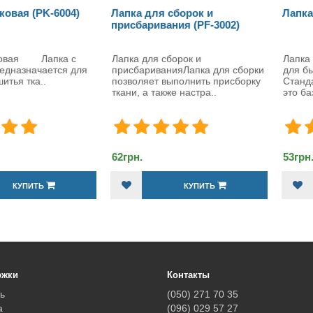
Лапка для сборок и
Лапка стандартная (PO-7
присбаривания (PF-3002)
Лапка для сборок и
Лапка стандартная (PO-701
присбариванияЛапка для сборки
для бытовых швейных маш
позволяет выполнить присборку
Стандартная лапка (PO-701
ткани, а также настра..
это базовый акс..
62грн.
53грн.
КУПИТЬ
КУПИТЬ
ржки
Контакты
ь
(050) 271 70 35
а
(096) 029 57 27