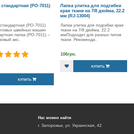
011)
Лапка улитка для подгибки
Лапка с боковым 
края ткани на 7/8 дюйма, 22.2
оверлочной строч
мм (RJ-13004)
(РО-7014)
1)
Лапка улитка для подгибки края
Лапка с боковым
ин
ткани на 7/8 дюйма, 22.2
Лапка с боковым нож
1) –
ммПодходит для разных типов
применяется к швейн
ткани. Рекоменда..
106грн.
374грн.
КУПИТЬ
КУПИТ
Нас можно найти
г. Запорожье, ул. Украинская, 42