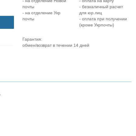
- на отделение Новой
- оплата на карту
почты
- безналичный расчет
- на отделение Укр
для юр.лиц
почты
- оплата при получении
(кроме Укрпочты)
Гарантия:
обмен/возврат в течении 14 дней
а