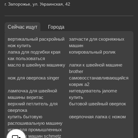
г. Запорожье, ул. Украинская, 42
Сейчас ищут
Города
вертикальный раскройный
запчасти для скорняжных
нож купить
машин
лапка для подгибки края
копировальный ролик
как пользоваться
масло в швейную машинку
лапки к швейной машине
brother
нож для оверлока singer
самовосстанавливающийся
коврик а2
лампочка для швейной
нитевдеватель janome
машины веритас
купить
верхний петлитель для
бытовой швейный оверлок
оверлока
купить бытовую
оверлочная лапка с ножом
распошивальную машину
иглы для промышленных
швейных машин schmetz