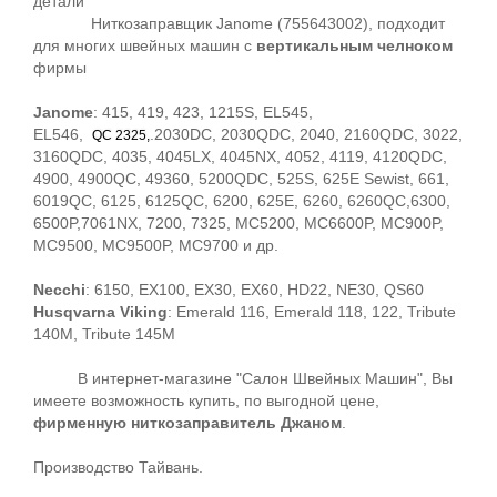
детали
Ниткозаправщик Janome (755643002), подходит
для многих швейных машин с
вертикальным челноком
фирмы
Janome
: 415, 419, 423, 1215S, EL545,
EL546,
.2030DC, 2030QDC, 2040, 2160QDC, 3022,
QC 232
5
,
3160QDC, 4035, 4045LX, 4045NX, 4052, 4119, 4120QDC,
4900, 4900QC, 49360, 5200QDC, 525S, 625E Sewist, 661,
6019QC, 6125, 6125QC, 6200, 625E, 6260, 6260QC,6300,
6500P,7061NX, 7200, 7325, MC5200, MC6600P, MC900P,
MC9500, MC9500P, MC9700 и др.
Necchi
: 6150, EX100, EX30, EX60, HD22, NE30, QS60
Husqvarna Viking
: Emerald 116, Emerald 118, 122, Tribute
140M, Tribute 145M
В интернет-магазине "Салон Швейных Машин", Вы
имеете возможность купить, по выгодной цене,
фирменную ниткозаправитель Джаном
.
Производство Тайвань.