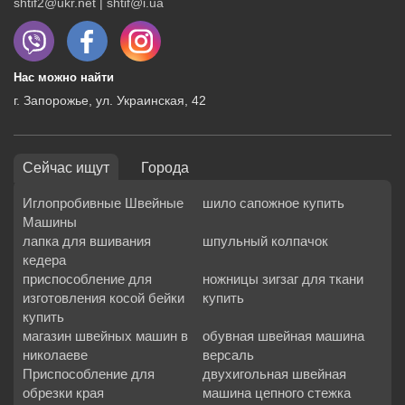
shtif2@ukr.net | shtif@i.ua
Нас можно найти
г. Запорожье, ул. Украинская, 42
Сейчас ищут
Города
Иглопробивные Швейные
шило сапожное купить
Машины
лапка для вшивания
шпульный колпачок
кедера
приспособление для
ножницы зигзаг для ткани
изготовления косой бейки
купить
купить
магазин швейных машин в
обувная швейная машина
николаеве
версаль
Приспособление для
двухигольная швейная
обрезки края
машина цепного стежка