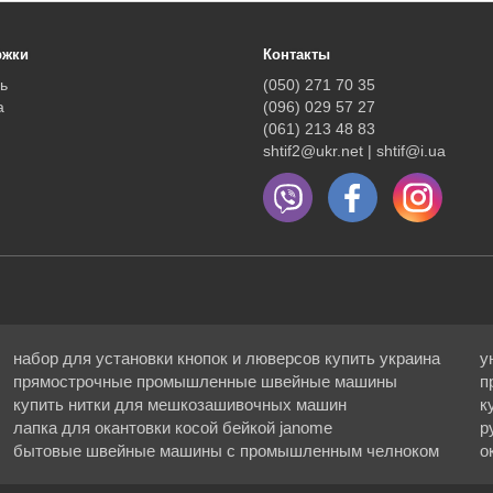
ржки
Контакты
ь
(050) 271 70 35
а
(096) 029 57 27
(061) 213 48 83
shtif2@ukr.net | shtif@i.ua
набор для установки кнопок и люверсов купить украина
у
прямострочные промышленные швейные машины
п
купить нитки для мешкозашивочных машин
к
лапка для окантовки косой бейкой janome
р
бытовые швейные машины с промышленным челноком
о