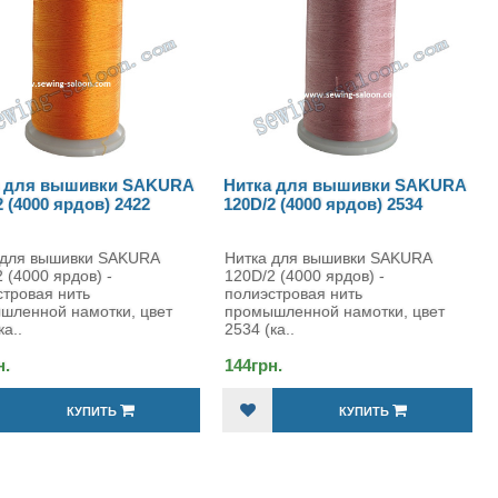
SAKURA
Нитка для вышивки SAKURA
Нитка для выш
22
120D/2 (4000 ярдов) 2534
120D/2 (4000 ярд
URA
Нитка для вышивки SAKURA
Нитка для вышив
120D/2 (4000 ярдов) -
120D/2 (4000 ярдо
полиэстровая нить
полиэстровая нит
 цвет
промышленной намотки, цвет
промышленной нам
2534 (ка..
3330 (ка..
144грн.
144грн.
КУПИТЬ
КУ