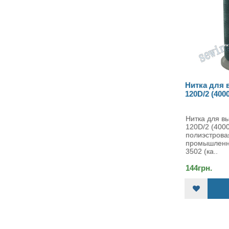
Нитка для вышивки SAKU
120D/2 (4000 ярдов) 3502
Нитка для вышивки SAKURA
120D/2 (4000 ярдов) -
полиэстровая нить
промышленной намотки, цвет
3502 (ка..
144грн.
КУПИТЬ