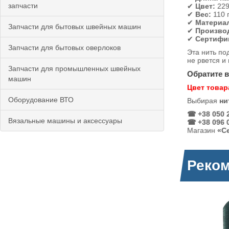
запчасти
✔
Цвет:
229
✔
Вес:
110 г
✔
Материа
Запчасти для бытовых швейных машин
✔
Произво
✔
Сертифи
Запчасти для бытовых оверлоков
Эта нить по
не рвется и
Запчасти для промышленных швейных
Обратите 
машин
Цвет товар
Оборудование ВТО
Выбирая
ни
☎ +38 050 2
Вязальные машины и аксессуары
☎ +38 096 0
Магазин
«С
Реко