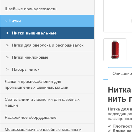
Швейные принадлежности
Нитки
Нитки вышивальные
Нитки для оверлока и распошивалок
Нитки нейлоновые
Наборы ниток
Описание
Лапки и приспособления для
промышленных швейных машин
Нитка
нить 
Светильники и лампочки для швейных
машин
Нитка для 
подходящая 
Раскройное оборудование
насыщенным 
✔
Плотност
Мешкозашивочные швейные машины и
✔
Длина на