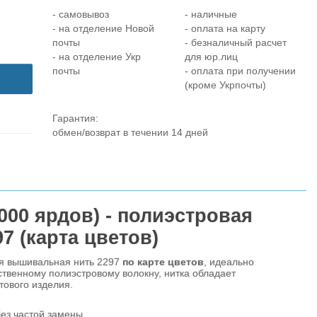
- самовывоз
- наличные
- на отделение Новой
- оплата на карту
почты
- безналичный расчет
- на отделение Укр
для юр.лиц
почты
- оплата при получении
(кроме Укрпочты)
Гарантия:
обмен/возврат в течении 14 дней
00 ярдов) - полиэстровая
7 (карта цветов)
ая вышивальная нить 2297
по карте цветов
, идеально
твенному полиэстровому волокну, нитка обладает
ового изделия.
ез частой замены.