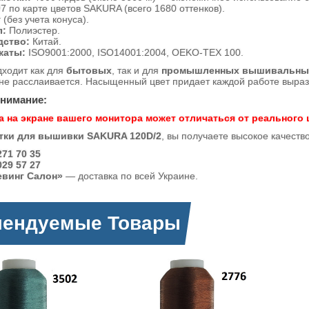
7 по карте цветов SAKURA (всего 1680 оттенков).
 (без учета конуса).
л:
Полиэстер.
дство:
Китай.
каты:
ISO9001:2000, ISO14001:2004, OEKO-TEX 100.
дходит как для
бытовых
, так и для
промышленных вышивальны
 не расслаивается. Насыщенный цвет придает каждой работе вырази
внимание:
а на экране вашего монитора может отличаться от реального 
тки для вышивки SAKURA 120D/2
, вы получаете высокое качеств
71 70 35
29 57 27
евинг Салон»
— доставка по всей Украине.
мендуемые Товары