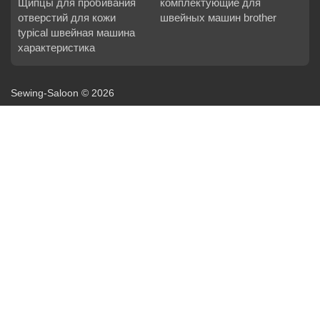
Щипцы для пробивания
комплектующие для
отверстий для кожи
швейных машин brother
typical швейная машина
характеристика
Sewing-Saloon © 2026