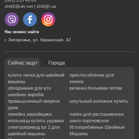
(061) 213 48 83
shtif2@ukr.net | shtif@i.ua
Нас можно найти
г. Запорожье, ул. Украинская, 42
Сейчас ищут
Города
купить нитки для швейной
приспособление для
машины
кнопок
обладнання для вто
резинка бельевая оптом
швейних виробів
промышленный оверлок
шпульный колпачок купить
джек
линейка закройщика
лапки для распошивалки
игольница купить украина
шило портновское
электропривод tur 2 для
Иглопробивные Швейные
швейной машины
Машины