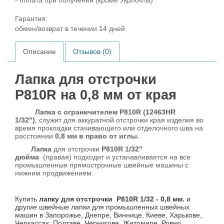
- оплата при получении (кроме Укрпочты)
Гарантия:
обмен/возврат в течении 14 дней
Описание
Отзывов (0)
Лапка для отстрочки
P810R на 0,8 мм от края
Лапка с ограничителем P810R (12463HR
1/32")
, служит для аккуратной отстрочки края изделия во
время прокладки стачивающего или отделочного шва на
расстоянии
0,8 мм в право от иглы.
Лапка
для отстрочки
P810R 1/32"
дюйма
(правая) подходит и устанавливается на все
промышленные прямострочные швейные машины с
нижним продвижением.
Купить
лапку для отстрочки P810R 1/32 - 0,8 мм.
и
другие швейные лапки для промышленных швейных
машин в Запорожье, Днепре, Виннице, Киеве, Харькове,
Черкассах, Полтаве, Чернигове, Житомире, Ровно,