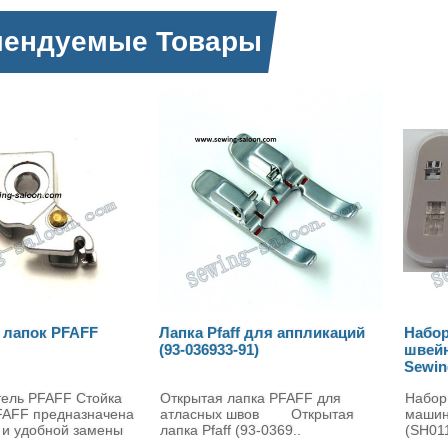
мендуемые Товары
Pfaff для аппликаций
Набор лапок 11 шт для
Л
933-91)
швейной машины PFAFF
п
SewingGood (SH011)
я лапка PFAFF для
Набор лапок 11 шт. для швейной
Л
ых швов Открытая
машины PFAFF - SewingGood
ц
aff (93-0369..
(SH011) Набор лапок для ш..
I