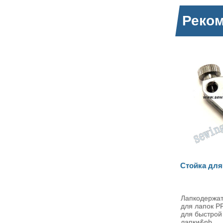
Реко
Стойка для лапок PFAFF
Лапка 
(93-036
Лапкодержатель PFAFF Стойка
Открыта
для лапок PFAFF предназначена
атласн
для быстрой и удобной замены
лапка Pf
лапки&nb..