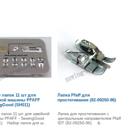
апка Pfaff для
Набор шпулек Pfaff (820779-
ростегивания (82-09250-96)
096)
апка для простегивания с
Набор шпулек Pfaff (820779-096
ентральным направителем Pfaff
Набор шпулек Pfaff (820779-096
DT (82-09250-96) &..
— это качественный комплект
аксес..