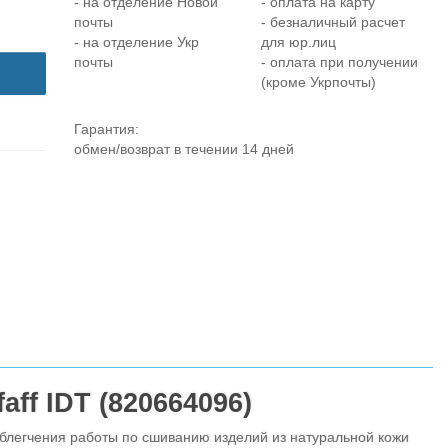
- на отделение Новой
- оплата на карту
почты
- безналичный расчет
- на отделение Укр
для юр.лиц
почты
- оплата при получении
(кроме Укрпочты)
Гарантия:
обмен/возврат в течении 14 дней
aff IDT (
820664096
)
легчения работы по сшиванию изделий из натуральной кожи