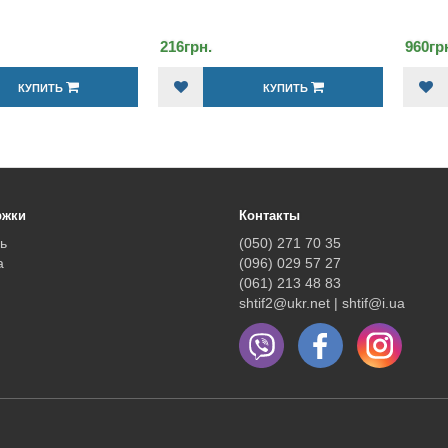
960грн.
3
КУПИТЬ
КУПИТЬ
ржки
Контакты
ь
(050) 271 70 35
а
(096) 029 57 27
(061) 213 48 83
shtif2@ukr.net | shtif@i.ua