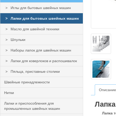
Иглы для бытовых швейных машин
Лапки для бытовых швейных машин
Масло для швейной техники
Шпульки
Наборы лапок для швейных машин
Лапки для коверлоков и распошивалок
Пяльца, приставные столики
Швейные принадлежности
Описание
Нитки
Лапка
Лапки и приспособления для
промышленных швейных машин
Лапка 