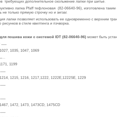
ов требующих дополнительное скольжение лапки при шитье.
вно лапка Pfaff тефлоновая (82-06640-96), изготовлена таким 
 не только прямую строчку но и зигзаг.
 лапки позволяет использовать ее одновременно с верхним транс
рисунков в стиле квилтинга и пэчворка.
f для пошива кожи с системой
IDT (
82-06640-96
)
может быть уста
....
1027, 1035, 1047, 1069
..
...
1171, 1199
....
 1214, 1215, 1216, 1217,1222, 1222E,1222SE, 1229
....
....
 1467, 1472, 1473, 1473CD, 1475CD
....