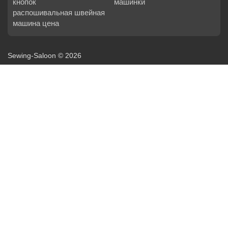
кнопок
машинки
распошивальная швейная
машина цена
Sewing-Saloon © 2026