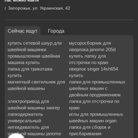
Нас можно найти
г. Запорожье, ул. Украинская, 42
Сейчас ищут
Города
купить сетевой шнур для
мусоросборник для
швейной машинки
оверлока janome 205d
промышленная швейная
купить лапку для
машина купить
отстрочки по краю
лапка для трикотажа
оверлок singer 14sh654
купить
купить
магнитный светильник для
лапки для промышленных
швейной машины
швейных машин с
двойным продвижением
электропривод для
лапка для отстрочки по
швейной машины зингер
краю
лапкодержатель
иглы для промышленных
универсальный
швейных машин organ
нитевдеватель для
лапка для сборок и
швейной машины janome
присбаривания