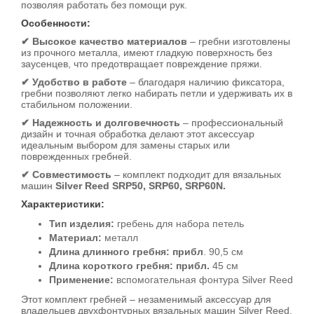
позволяя работать без помощи рук.
Особенности:
✔ Высокое качество материалов
– гребни изготовлены
из прочного металла, имеют гладкую поверхность без
заусенцев, что предотвращает повреждение пряжи.
✔ Удобство в работе
– благодаря наличию фиксатора,
гребни позволяют легко набирать петли и удерживать их в
стабильном положении.
✔ Надежность и долговечность
– профессиональный
дизайн и точная обработка делают этот аксессуар
идеальным выбором для замены старых или
поврежденных гребней.
✔ Совместимость
– комплект подходит для вязальных
машин
Silver Reed SRP50, SRP60, SRP60N.
Характеристики:
Тип изделия:
гребень для набора петель
Материал:
металл
Длина длинного гребня: прибл
. 90,5 см
Длина короткого гребня: прибл.
45 см
Применение:
вспомогательная фонтура Silver Reed
Этот комплект гребней – незаменимый аксессуар для
владельцев двухфонтурных вязальных машин Silver Reed.