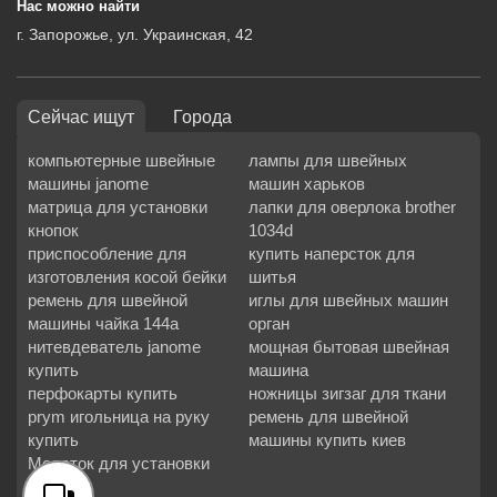
Нас можно найти
г. Запорожье, ул. Украинская, 42
Сейчас ищут
Города
компьютерные швейные
лампы для швейных
машины janome
машин харьков
матрица для установки
лапки для оверлока brother
кнопок
1034d
приспособление для
купить наперсток для
изготовления косой бейки
шитья
ремень для швейной
иглы для швейных машин
машины чайка 144а
орган
нитевдеватель janome
мощная бытовая швейная
купить
машина
перфокарты купить
ножницы зигзаг для ткани
prym игольница на руку
ремень для швейной
купить
машины купить киев
Молоток для установки
кнопок