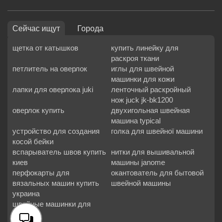
Сейчас ищут
Города
щетка от катышков
купить линейку для
раскроя ткани
петлитель на оверлок
иглы для швейной
машинки для кожи
лапки для оверлока juki
ленточный раскройный
нож juck jk-bk1200
оверлок купить
двухигольная швейная
машина typical
устройство для создания
голка для швейної машини
косой бейки
вспарыватель швов купить
нитки для вышивальной
киев
машины janome
перфокарты для
окантователь для бытовой
вязальных машин купить
швейной машины
украина
швейные машинки для
мешков