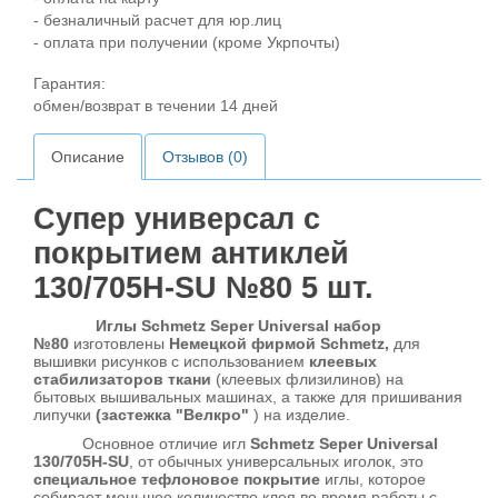
- безналичный расчет для юр.лиц
- оплата при получении (кроме Укрпочты)
Гарантия:
обмен/возврат в течении 14 дней
Описание
Отзывов (0)
Супер универсал с
покрытием антиклей
130/705H-SU №80 5 шт.
Иглы Schmetz Seper Universal набор
№80
изготовлены
Немецкой фирмой Schmetz,
для
вышивки рисунков с использованием
клеевых
стабилизаторов ткани
(клеевых флизилинов) на
бытовых вышивальных машинах, а также для пришивания
липучки
(застежка "Велкро"
) на изделие.
Основное отличие игл
Schmetz Seper Universal
130/705H-SU
, от обычных универсальных иголок, это
специальное тефлоновое покрытие
иглы, которое
собирает меньшее количество клея во время работы с