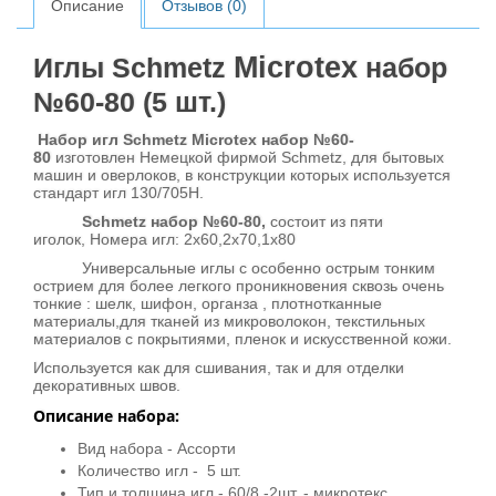
Описание
Отзывов (0)
Microtex
Иглы Schmetz
набор
№60-80 (5 шт.)
Набор игл Schmetz Microtex набор №60-
80
изготовлен Немецкой фирмой Schmetz, для бытовых
машин и оверлоков, в конструкции которых используется
стандарт игл 130/705H.
Schmetz набор №60-80,
состоит из пяти
иголок, Номера игл: 2х60,2х70,1х80
Универсальные иглы с особенно острым тонким
острием для более легкого проникновения сквозь очень
тонкие : шелк, шифон, органза , плотнотканные
материалы,для тканей из микроволокон, текстильных
материалов с покрытиями, пленок и искусственной кожи.
Используется как для сшивания, так и для отделки
декоративных швов.
Описание набора:
Вид набора - Ассорти
Количество игл - 5 шт.
Тип и толщина игл - 60/8 -2шт. - микротекс