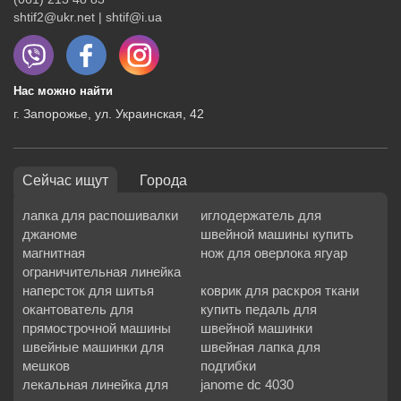
shtif2@ukr.net | shtif@i.ua
Нас можно найти
г. Запорожье, ул. Украинская, 42
Сейчас ищут
Города
лапка для распошивалки
иглодержатель для
джаноме
швейной машины купить
магнитная
нож для оверлока ягуар
ограничительная линейка
наперсток для шитья
коврик для раскроя ткани
окантователь для
купить педаль для
прямострочной машины
швейной машинки
швейные машинки для
швейная лапка для
мешков
подгибки
лекальная линейка для
janome dc 4030