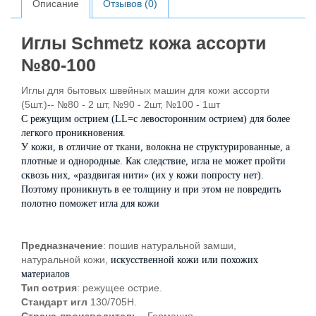
Описание
Отзывов (0)
Иглы Schmetz кожа ассорти
№80-100
Иглы для бытовых швейных машин для кожи ассорти
(5шт.)-- №80 - 2 шт, №90 - 2шт, №100 - 1шт
С режущим острием (LL=с левосторонним острием) для более
легкого проникновения.
У кожи, в отличие от ткани, волокна не структурированные, а
плотные и однородные. Как следствие, игла не может пройти
сквозь них, «раздвигая нити» (их у кожи попросту нет).
Поэтому проникнуть в ее толщину и при этом не повредить
полотно поможет игла для кожи
Предназначение
: пошив натуральной замши,
натуральной кожи,
искусственной кожи или похожих
материалов
Тип острия
: режущее острие.
Стандарт игл
130/705H.