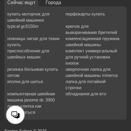
Сейчас ищут
Города
купить моторчик для
перфокарты купить
швейной машинки
typical gc6150m
крючок для
выворачивания бретелей
ножницы зигзаг для ткани
компенсационная пружина
купить
швейной машины
приспособление для
комплект универсальный
швейных машин
для ручной установки
кнопок
резинка бельевая купить
оверлочная лапка для
оптом
швейной машины minerva
иголки для шитья
лапка для потайной
строчки
компьютерная швейная
обладнання для вто
машина janome dc 3900
лапка улитка как
пользоваться
Sewing-Saloon © 2026