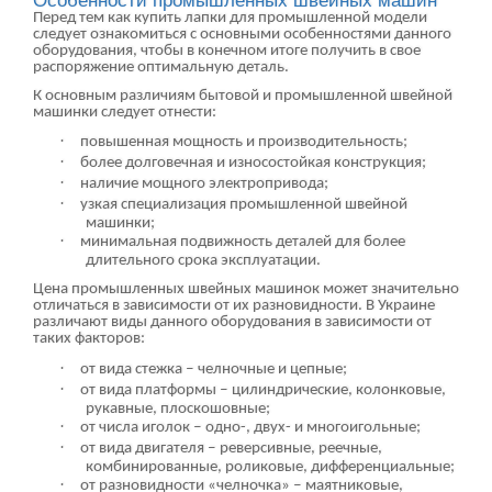
Перед тем как купить лапки для промышленной модели
следует ознакомиться с основными особенностями данного
оборудования, чтобы в конечном итоге получить в свое
распоряжение оптимальную деталь.
К основным различиям бытовой и промышленной швейной
машинки следует отнести:
·
повышенная мощность и производительность;
·
более долговечная и износостойкая конструкция;
·
наличие мощного электропривода;
·
узкая специализация промышленной швейной
машинки;
·
минимальная подвижность деталей для более
длительного срока эксплуатации.
Цена промышленных швейных машинок может значительно
отличаться в зависимости от их разновидности. В Украине
различают виды данного оборудования в зависимости от
таких факторов:
·
от вида стежка ‒ челночные и цепные;
·
от вида платформы ‒ цилиндрические, колонковые,
рукавные, плоскошовные;
·
от числа иголок ‒ одно-, двух- и многоигольные;
·
от вида двигателя ‒ реверсивные, реечные,
комбинированные, роликовые, дифференциальные;
·
от разновидности «челночка» ‒ маятниковые,