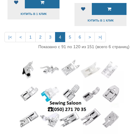
КУПИТЬ В 1 КЛИК
КУПИТЬ В 1 КЛИК
|<
<
1
2
3
4
5
6
>
>|
Показано с 91 по 120 из 151 (всего 6 страниц)