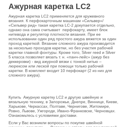
Ажурная каретка LC2
Ажурная каретка LC2 применяется для кружевного
вязания. К перфокарточным машинам «Сильвер»/
«Сильвер рид» такая каретка LC-2 докупается отдельно,
однако она сама считывает перфокарту, имеет блок
нитевода и регулятор плотности вязания. При ее
использовании один ряд простого ажура вяжется за один
проход кареткой. Вязание сложного ажура производится
за несколько проходов каретки, но без участия рабочей
каретки главной фонтуры. Кроме того, Silver reed и Silver
5 класса позволяет вязать т. н. «панч-лейс» (ажур без
деккеровки) - вид ажурной вязки с тонкой нитью –
люрексом или леской при помощи только рабочей
каретки. В комплект входит 10 перфокарт (2 из них для
сложного ажура).
Купить Ажурную каретку LC2 и другую швейную и
вязальную технику, в Запорожье, Днепре, Виннице, Киеве,
Харькове, Черкассах, Полтаве, Чернигове, Житомире,
Ровно, Львове, Ужгороде, Ивано-Франковске, Черновцах.
Ознакомьтесь с условиями доставки.
Если у Вас возникли вопросы по покупке швейной