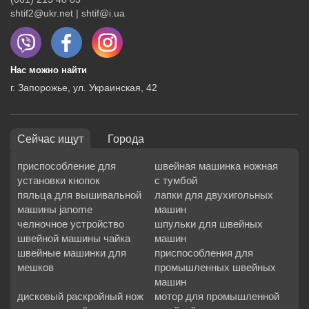
shtif2@ukr.net | shtif@i.ua
Нас можно найти
г. Запорожье, ул. Украинская, 42
Сейчас ищут
Города
приспособление для
швейная машинка ножная
установки кнопок
с тумбой
пяльца для вышивальной
лапки для двухигольных
машины janome
машин
челночное устройство
шпульки для швейных
швейной машины чайка
машин
швейные машинки для
приспособления для
мешков
промышленных швейных
машин
дисковый раскройный нож
мотор для промышленной