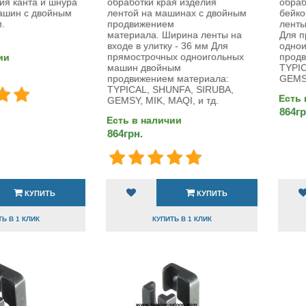
ия канта и шнура
обработки края изделия
обраб
машин с двойным
лентой на машинах с двойным
бейко
.
продвижением
ленты
материала. Ширина ленты на
Для п
входе в улитку - 36 мм Для
одно
прямострочных одноигольных
продв
ии
машин двойным
TYPIC
продвижением материала:
GEMSY
TYPICAL, SHUNFA, SIRUBA,
Есть 
GEMSY, MIK, MAQI, и тд.
864гр
Есть в наличии
864грн.
КУПИТЬ
КУПИТЬ
Ь В 1 КЛИК
КУПИТЬ В 1 КЛИК