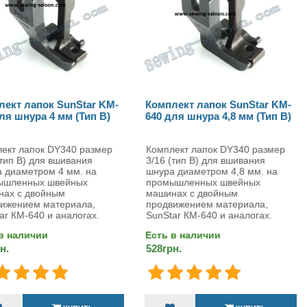
лект лапок SunStar KM-
Комплект лапок SunStar KM-
ля шнура 4 мм (Тип B)
640 для шнура 4,8 мм (Тип B)
ект лапок DY340 размер
Комплект лапок DY340 размер
(тип B) для вшивания
3/16 (тип B) для вшивания
 диаметром 4 мм. на
шнура диаметром 4,8 мм. на
ышленных швейных
промышленных швейных
нах с двойным
машинах с двойным
ижением материала,
продвижением материала,
ar КМ-640 и аналогах.
SunStar КМ-640 и аналогах.
в наличии
Есть в наличии
н.
528грн.