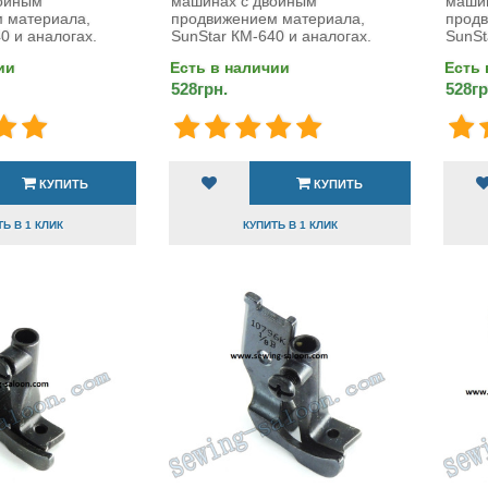
ойным
машинах с двойным
маши
 материала,
продвижением материала,
продв
0 и аналогах.
SunStar КМ-640 и аналогах.
SunSt
ии
Есть в наличии
Есть 
528грн.
528гр
КУПИТЬ
КУПИТЬ
Ь В 1 КЛИК
КУПИТЬ В 1 КЛИК