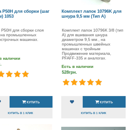
а P50H для сборки (шаг
Комплект лапок 10796K для
м) 1053
шнура 9,5 мм (Тип A)
 P50H для сборки слоя
Комплект лапок 10796K 3/8 (тип
и на промышленных
A) для вшивания шнура
острочных машинах.
диаметром 9,5 мм., на
промышленных швейных
машинах с тройным
Продвижение материала,
PFAFF-335 и аналогах.
в наличии
.
Есть в наличии
528грн.
КУПИТЬ
КУПИТЬ
КУПИТЬ В 1 КЛИК
КУПИТЬ В 1 КЛИК