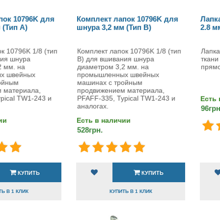
пок 10796K для
Комплект лапок 10796K для
Лапк
 (Тип A)
шнура 3,2 мм (Тип B)
2.8 м
к 10796K 1/8 (тип
Комплект лапок 10796K 1/8 (тип
Лапка
ния шнура
B) для вшивания шнура
ткан
 мм. на
диаметром 3,2 мм. на
прям
х швейных
промышленных швейных
ойным
машинах с тройным
 материала,
продвижением материала,
pical TW1-243 и
PFAFF-335, Typical TW1-243 и
Есть 
аналогах.
96грн
ии
Есть в наличии
528грн.
КУПИТЬ
КУПИТЬ
Ь В 1 КЛИК
КУПИТЬ В 1 КЛИК