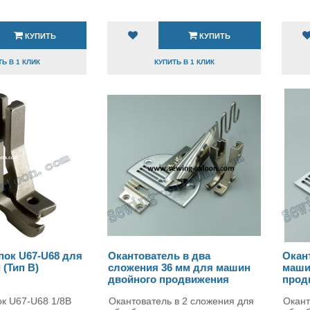
КУПИТЬ
КУПИТЬ
Ь В 1 КЛИК
КУПИТЬ В 1 КЛИК
пок U67-U68 для
Окантователь в два
Окан
 (Тип B)
сложения 36 мм для машин
маши
двойного продвижения
прод
ок U67-U68 1/8B
Окантователь в 2 сложения для
Окант