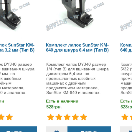
пок SunStar KM-
Комплект лапок SunStar KM-
Комп
а 3,2 мм (Тип B)
640 для шнура 6,4 мм (Тип B)
640 д
ок DY340 размер
Комплект лапок DY340 размер
Компл
ля вшивания шнура
1/4 (тип B) для вшивания шнура
5/32 
 мм. на
диаметром 6,4 мм. на
шнура
х швейных
промышленных швейных
пром
ойным
машинах с двойным
маши
 материала,
продвижением материала,
продв
0 и аналогах.
SunStar КМ-640 и аналогах.
SunSt
ии
Есть в наличии
Есть 
528грн.
528гр