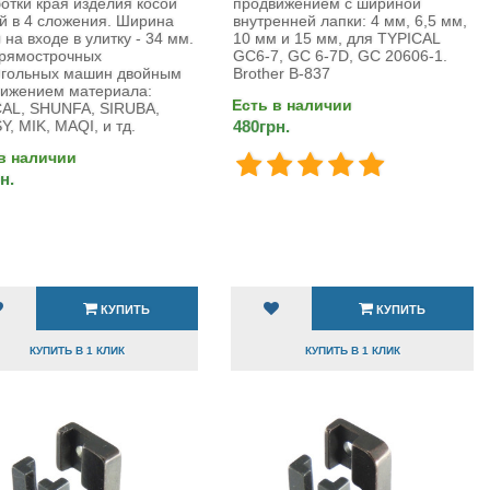
отки края изделия косой
продвижением с шириной
й в 4 сложения. Ширина
внутренней лапки: 4 мм, 6,5 мм,
 на входе в улитку - 34 мм.
10 мм и 15 мм, для TYPICAL
рямострочных
GC6-7, GC 6-7D, GC 20606-1.
игольных машин двойным
Вrother B-837
ижением материала:
Есть в наличии
AL, SHUNFA, SIRUBA,
, MIK, MAQI, и тд.
480грн.
в наличии
н.
КУПИТЬ
КУПИТЬ
КУПИТЬ В 1 КЛИК
КУПИТЬ В 1 КЛИК