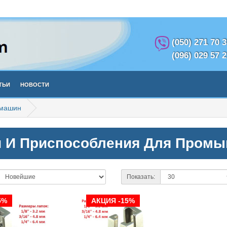
(050) 271 70 
(096) 029 57 
тьи
Новости
 машин
и И Приспособления Для Пром
Показать:
5%
АКЦИЯ -15%