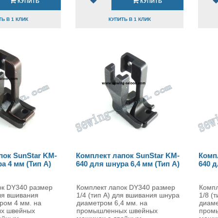
КУПИТЬ
КУПИТЬ
Ь В 1 КЛИК
КУПИТЬ В 1 КЛИК
пок SunStar KM-
Комплект лапок SunStar KM-
Комп
а 4 мм (Тип A)
640 для шнура 6,4 мм (Тип A)
640 д
ок DY340 размер
Комплект лапок DY340 размер
Компл
для вшивания
1/4 (тип A) для вшивания шнура
1/8 (
ром 4 мм. на
диаметром 6,4 мм. на
диаме
х швейных
промышленных швейных
пром