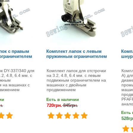
пок с правым
Комплект лапок с левым
Комп
ограничителем
пружинным ограничителем
шнура
к DY-337/340 для
Комплект лапок для отстрочки
Компл
.2, 4.8, 6.4 мм. с
на 3.2, 4.8, 6.4 мм. с левым
A) дл
ижным
подвижным ограничителем на
диаме
м на машинах с
машинах с двойным
пром
движением
продвижением
маши
продв
PFAFF
ии
Есть в наличии
анало
н.
720грн.
845грн.
Есть 
528гр