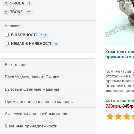
SIRUBA
2
TBONE
21
Наличие
В НАЯВНОСТІ
164
НЕМАЄ В НАЯВНОСТІ
5
Комплект ла
пружинным 
Все товары
Комплект лапо
отстрочки на 3
Распродажа, Акции, Скидки
правым подв
ограничителе
Бытовые швейные машины
двойным про
Есть в налич
Промышленные швейные машины
720грн.
845гр
Аксессуары для швейных машин
Швейные принадлежности