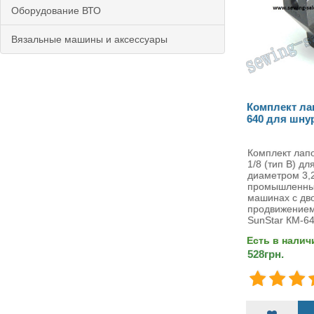
Оборудование ВТО
Вязальные машины и аксессуары
Комплект ла
640 для шнур
Комплект лап
1/8 (тип B) д
диаметром 3,2
промышленны
машинах с дв
продвижением
SunStar КМ-64
Есть в налич
528грн.