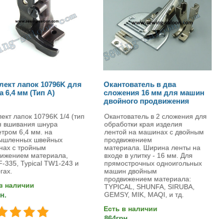
лект лапок 10796K для
Окантователь в два
 6,4 мм (Тип A)
сложения 16 мм для машин
двойного продвижения
ект лапок 10796K 1/4 (тип
Окантователь в 2 сложения для
я вшивания шнура
обработки края изделия
тром 6,4 мм. на
лентой на машинах с двойным
ышленных швейных
продвижением
нах с тройным
материала. Ширина ленты на
ижением материала,
входе в улитку - 16 мм. Для
-335, Typical TW1-243 и
прямострочных одноигольных
гах.
машин двойным
продвижением материала:
в наличии
TYPICAL, SHUNFA, SIRUBA,
н.
GEMSY, MIK, MAQI, и тд.
Есть в наличии
864грн.