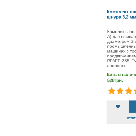
Комплект ла
шнура 3,2 мм
Комплект лапо
A) для вшива
диаметром 3,2
промышленны
машинах с тр
продвижением
PFAFF-335, Ty
аналогах.
Есть в налич
528грн.
КУПИТ