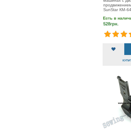
машинах с дв
продвижением
SunStar КМ-64
Есть в налич
528грн.
КУПИТ