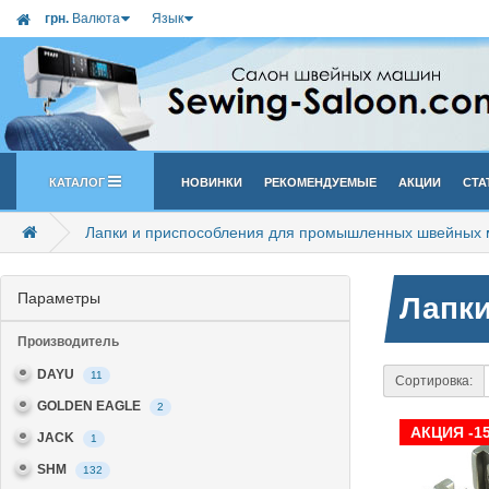
грн.
Валюта
Язык
Каталог
Новинки
Рекомендуемые
Акции
Ста
Лапки и приспособления для промышленных швейных
Параметры
Лапк
Производитель
DAYU
11
Сортировка:
GOLDEN EAGLE
2
АКЦИЯ -1
JACK
1
SHM
132